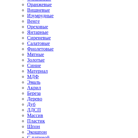
Оранжевые
Вишневые
Изумрудные
Венге
Ореховые
Янтарные
Сиреневые
Салатовые
Фиолетовые
Мятные
Золотые
Синие
Материал
МДФ
Эмаль
Акрил
Береза
Дерево
Дуб
ЛДСП
Массив
Пластик
Шпон
Экошпон
С патиной