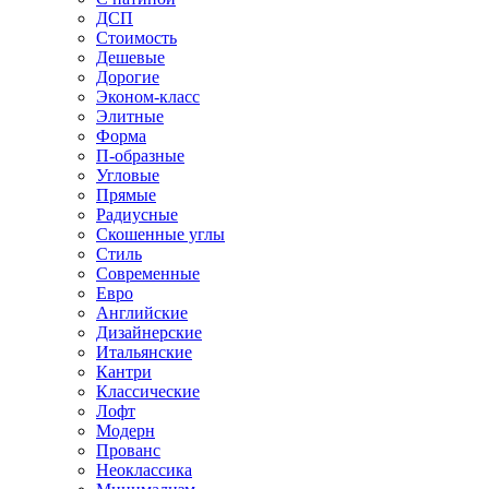
ДСП
Стоимость
Дешевые
Дорогие
Эконом-класс
Элитные
Форма
П-образные
Угловые
Прямые
Радиусные
Скошенные углы
Стиль
Современные
Евро
Английские
Дизайнерские
Итальянские
Кантри
Классические
Лофт
Модерн
Прованс
Неоклассика