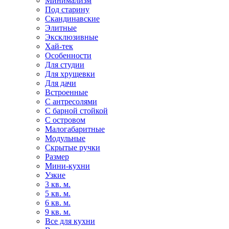
Минимализм
Под старину
Скандинавские
Элитные
Эксклюзивные
Хай-тек
Особенности
Для студии
Для хрущевки
Для дачи
Встроенные
С антресолями
С барной стойкой
С островом
Малогабаритные
Модульные
Скрытые ручки
Размер
Мини-кухни
Узкие
3 кв. м.
5 кв. м.
6 кв. м.
9 кв. м.
Все для кухни