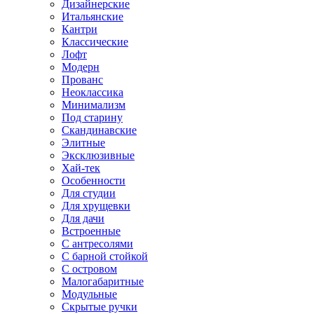
Дизайнерские
Итальянские
Кантри
Классические
Лофт
Модерн
Прованс
Неоклассика
Минимализм
Под старину
Скандинавские
Элитные
Эксклюзивные
Хай-тек
Особенности
Для студии
Для хрущевки
Для дачи
Встроенные
С антресолями
С барной стойкой
С островом
Малогабаритные
Модульные
Скрытые ручки