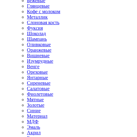
Бежевые
Глянцевые
Кофе с молоком
Металлик
Слоновая кость
Фуксия
Шоколад
Шампань
Оливковые
Оранжевые
Вишневые
Изумрудные
Венге
Ореховые
Янтарные
Сиреневые
Салатовые
Фиолетовые
Мятные
Золотые
Синие
Материал
МДФ
Эмаль
Акрил