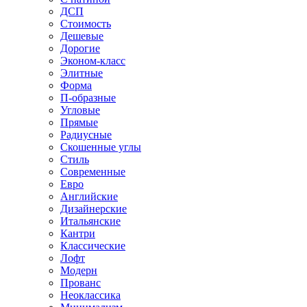
ДСП
Стоимость
Дешевые
Дорогие
Эконом-класс
Элитные
Форма
П-образные
Угловые
Прямые
Радиусные
Скошенные углы
Стиль
Современные
Евро
Английские
Дизайнерские
Итальянские
Кантри
Классические
Лофт
Модерн
Прованс
Неоклассика