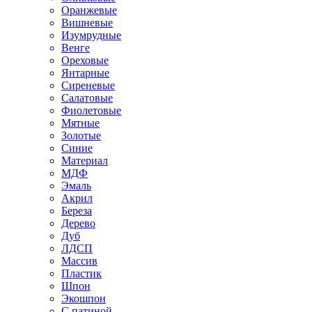
Оранжевые
Вишневые
Изумрудные
Венге
Ореховые
Янтарные
Сиреневые
Салатовые
Фиолетовые
Мятные
Золотые
Синие
Материал
МДФ
Эмаль
Акрил
Береза
Дерево
Дуб
ЛДСП
Массив
Пластик
Шпон
Экошпон
С патиной