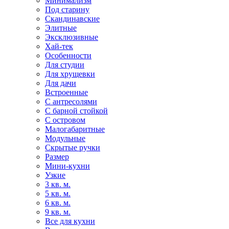
Минимализм
Под старину
Скандинавские
Элитные
Эксклюзивные
Хай-тек
Особенности
Для студии
Для хрущевки
Для дачи
Встроенные
С антресолями
С барной стойкой
С островом
Малогабаритные
Модульные
Скрытые ручки
Размер
Мини-кухни
Узкие
3 кв. м.
5 кв. м.
6 кв. м.
9 кв. м.
Все для кухни