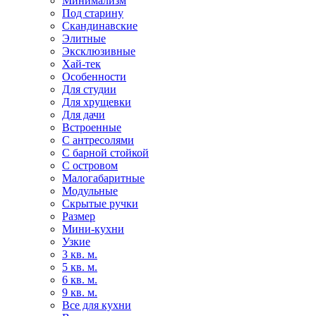
Минимализм
Под старину
Скандинавские
Элитные
Эксклюзивные
Хай-тек
Особенности
Для студии
Для хрущевки
Для дачи
Встроенные
С антресолями
С барной стойкой
С островом
Малогабаритные
Модульные
Скрытые ручки
Размер
Мини-кухни
Узкие
3 кв. м.
5 кв. м.
6 кв. м.
9 кв. м.
Все для кухни