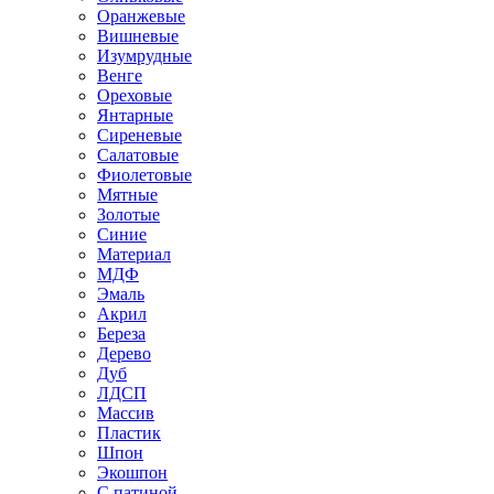
Оранжевые
Вишневые
Изумрудные
Венге
Ореховые
Янтарные
Сиреневые
Салатовые
Фиолетовые
Мятные
Золотые
Синие
Материал
МДФ
Эмаль
Акрил
Береза
Дерево
Дуб
ЛДСП
Массив
Пластик
Шпон
Экошпон
С патиной