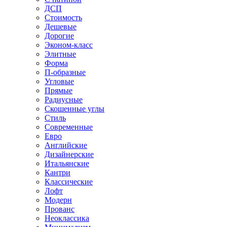
ДСП
Стоимость
Дешевые
Дорогие
Эконом-класс
Элитные
Форма
П-образные
Угловые
Прямые
Радиусные
Скошенные углы
Стиль
Современные
Евро
Английские
Дизайнерские
Итальянские
Кантри
Классические
Лофт
Модерн
Прованс
Неоклассика