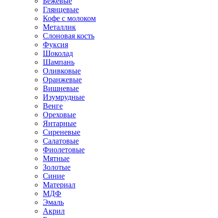
Бежевые
Глянцевые
Кофе с молоком
Металлик
Слоновая кость
Фуксия
Шоколад
Шампань
Оливковые
Оранжевые
Вишневые
Изумрудные
Венге
Ореховые
Янтарные
Сиреневые
Салатовые
Фиолетовые
Мятные
Золотые
Синие
Материал
МДФ
Эмаль
Акрил