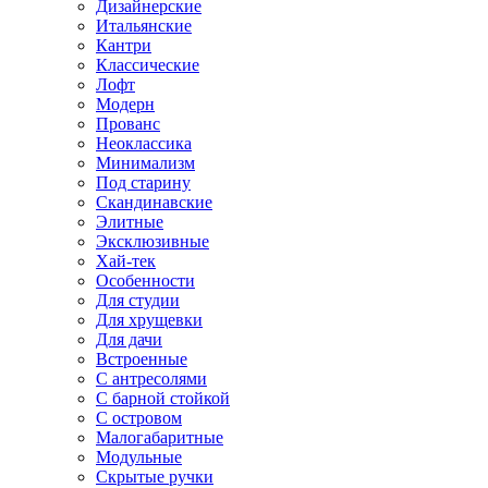
Дизайнерские
Итальянские
Кантри
Классические
Лофт
Модерн
Прованс
Неоклассика
Минимализм
Под старину
Скандинавские
Элитные
Эксклюзивные
Хай-тек
Особенности
Для студии
Для хрущевки
Для дачи
Встроенные
С антресолями
С барной стойкой
С островом
Малогабаритные
Модульные
Скрытые ручки