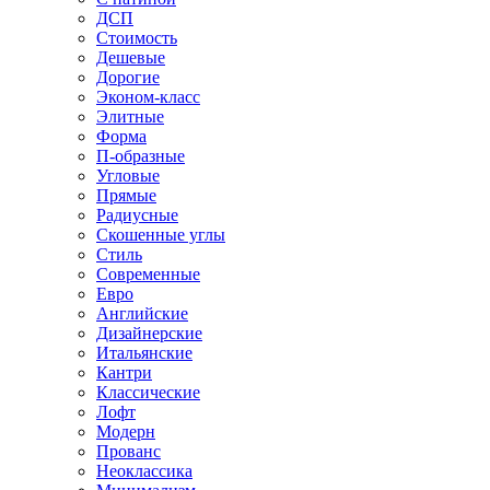
ДСП
Стоимость
Дешевые
Дорогие
Эконом-класс
Элитные
Форма
П-образные
Угловые
Прямые
Радиусные
Скошенные углы
Стиль
Современные
Евро
Английские
Дизайнерские
Итальянские
Кантри
Классические
Лофт
Модерн
Прованс
Неоклассика