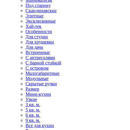
Минимализм
Под старину
Скандинавские
Элитные
Эксклюзивные
Хай-тек
Особенности
Для студии
Для хрущевки
Для дачи
Встроенные
С антресолями
С барной стойкой
С островом
Малогабаритные
Модульные
Скрытые ручки
Размер
Мини-кухни
Узкие
3 кв. м.
5 кв. м.
6 кв. м.
9 кв. м.
Все для кухни