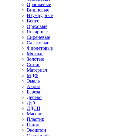
Оранжевые
Вишневые
Изумрудные
Венге
Ореховые
Янтарные
Сиреневые
Салатовые
Фиолетовые
Мятные
Золотые
Синие
Материал
МДФ
Эмаль
Акрил
Береза
Дерево
Дуб
ЛДСП
Массив
Пластик
Шпон
Экошпон
С патиной