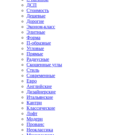
ДСП
Стоимость
Дешевые
Дорогие
Эконом-класс
Элитные
Форма
П-образные
Угловые
Прямые
Радиусные
Скошенные углы
Стиль
Современные
Евро
Английские
Дизайнерские
Итальянские
Кантри
Классические
Лофт
Модерн
Прованс
Неоклассика