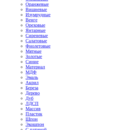
Оранжевые
Вишневые
Изумрудные
Венге
Ореховые
Янтарные
Сиреневые
Салатовые
Фиолетовые
Мятные
Золотые
Синие
Материал
МДФ
Эмаль
Акрил
Береза
Дерево
Дуб
ЛДСП
Массив
Пластик
Шпон
Экошпон
С патиной