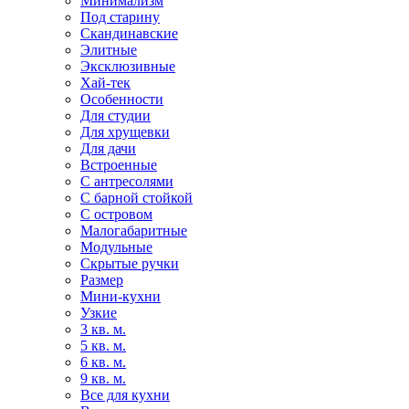
Минимализм
Под старину
Скандинавские
Элитные
Эксклюзивные
Хай-тек
Особенности
Для студии
Для хрущевки
Для дачи
Встроенные
С антресолями
С барной стойкой
С островом
Малогабаритные
Модульные
Скрытые ручки
Размер
Мини-кухни
Узкие
3 кв. м.
5 кв. м.
6 кв. м.
9 кв. м.
Все для кухни