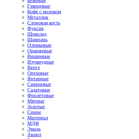
Бежевые
Глянцевые
Кофе с молоком
Металлик
Слоновая кость
Фуксия
Шоколад
Шампань
Оливковые
Оранжевые
Вишневые
Изумрудные
Венге
Ореховые
Янтарные
Сиреневые
Салатовые
Фиолетовые
Мятные
Золотые
Синие
Материал
МДФ
Эмаль
Акрил