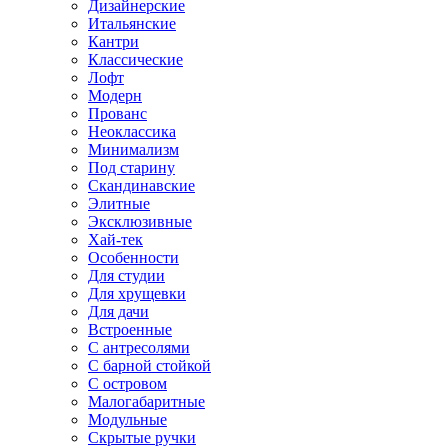
Дизайнерские
Итальянские
Кантри
Классические
Лофт
Модерн
Прованс
Неоклассика
Минимализм
Под старину
Скандинавские
Элитные
Эксклюзивные
Хай-тек
Особенности
Для студии
Для хрущевки
Для дачи
Встроенные
С антресолями
С барной стойкой
С островом
Малогабаритные
Модульные
Скрытые ручки