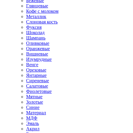
Бежевые
Глянцевые
Кофе с молоком
Металлик
Слоновая кость
Фуксия
Шоколад
Шампань
Оливковые
Оранжевые
Вишневые
Изумрудные
Венге
Ореховые
Янтарные
Сиреневые
Салатовые
Фиолетовые
Мятные
Золотые
Синие
Материал
МДФ
Эмаль
Акрил