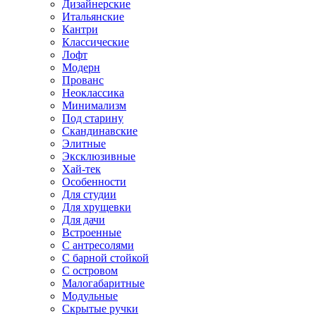
Дизайнерские
Итальянские
Кантри
Классические
Лофт
Модерн
Прованс
Неоклассика
Минимализм
Под старину
Скандинавские
Элитные
Эксклюзивные
Хай-тек
Особенности
Для студии
Для хрущевки
Для дачи
Встроенные
С антресолями
С барной стойкой
С островом
Малогабаритные
Модульные
Скрытые ручки