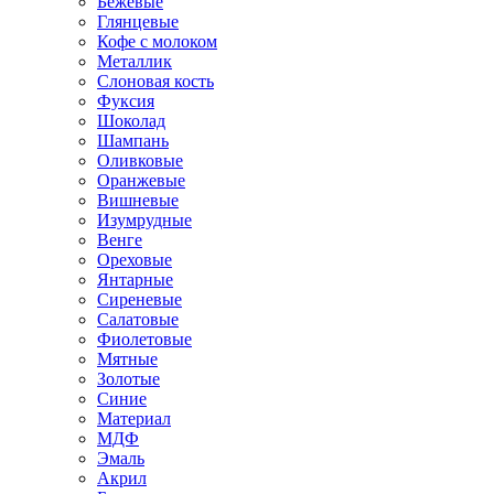
Бежевые
Глянцевые
Кофе с молоком
Металлик
Слоновая кость
Фуксия
Шоколад
Шампань
Оливковые
Оранжевые
Вишневые
Изумрудные
Венге
Ореховые
Янтарные
Сиреневые
Салатовые
Фиолетовые
Мятные
Золотые
Синие
Материал
МДФ
Эмаль
Акрил