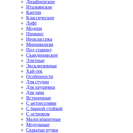
Дизайнерские
Итальянские
Кантри
Классические
Лофт
Модерн
Прованс
Неоклассика
Минимализм
Под старину
Скандинавские
Элитные
Эксклюзивные
Хай-тек
Особенности
Для студии
Для хрущевки
Для дачи
Встроенные
С антресолями
С барной стойкой
С островом
Малогабаритные
Модульные
Скрытые ручки