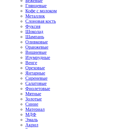
Бежевые
Глянцевые
Кофе с молоком
Металлик
Слоновая кость
Фуксия
Шоколад
Шампань
Оливковые
Оранжевые
Вишневые
Изумрудные
Венге
Ореховые
Янтарные
Сиреневые
Салатовые
Фиолетовые
Мятные
Золотые
Синие
Материал
МДФ
Эмаль
Акрил