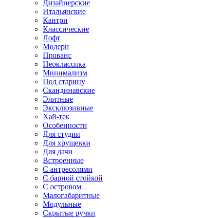
Дизайнерские
Итальянские
Кантри
Классические
Лофт
Модерн
Прованс
Неоклассика
Минимализм
Под старину
Скандинавские
Элитные
Эксклюзивные
Хай-тек
Особенности
Для студии
Для хрущевки
Для дачи
Встроенные
С антресолями
С барной стойкой
С островом
Малогабаритные
Модульные
Скрытые ручки