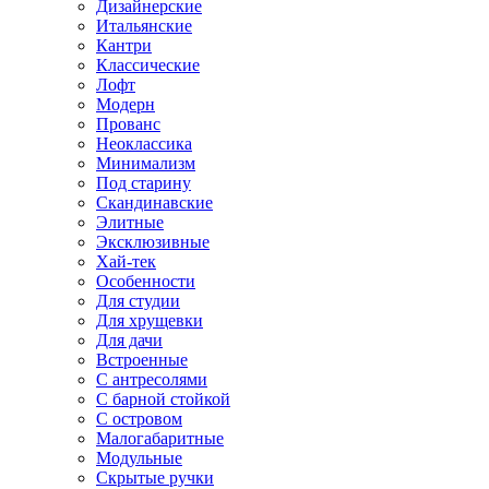
Дизайнерские
Итальянские
Кантри
Классические
Лофт
Модерн
Прованс
Неоклассика
Минимализм
Под старину
Скандинавские
Элитные
Эксклюзивные
Хай-тек
Особенности
Для студии
Для хрущевки
Для дачи
Встроенные
С антресолями
С барной стойкой
С островом
Малогабаритные
Модульные
Скрытые ручки