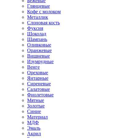
Бежевые
Глянцевые
Кофе с молоком
Металлик
Слоновая кость
Фуксия
Шоколад
Шампань
Оливковые
Оранжевые
Вишневые
Изумрудные
Венге
Ореховые
Янтарные
Сиреневые
Салатовые
Фиолетовые
Мятные
Золотые
Синие
Материал
МДФ
Эмаль
Акрил