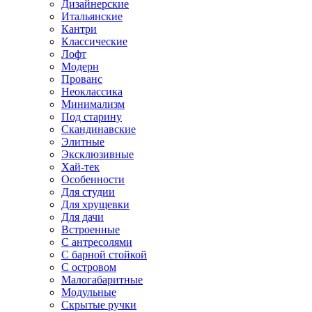
Дизайнерские
Итальянские
Кантри
Классические
Лофт
Модерн
Прованс
Неоклассика
Минимализм
Под старину
Скандинавские
Элитные
Эксклюзивные
Хай-тек
Особенности
Для студии
Для хрущевки
Для дачи
Встроенные
С антресолями
С барной стойкой
С островом
Малогабаритные
Модульные
Скрытые ручки