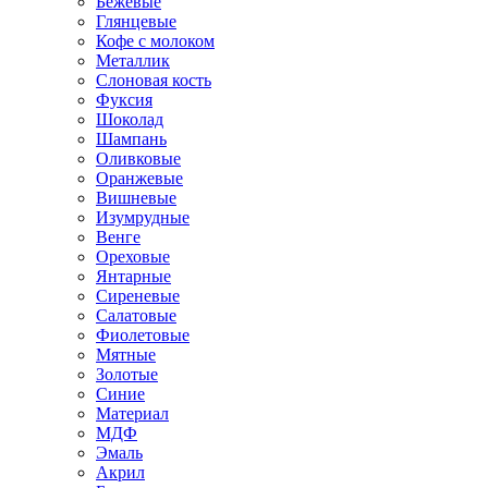
Бежевые
Глянцевые
Кофе с молоком
Металлик
Слоновая кость
Фуксия
Шоколад
Шампань
Оливковые
Оранжевые
Вишневые
Изумрудные
Венге
Ореховые
Янтарные
Сиреневые
Салатовые
Фиолетовые
Мятные
Золотые
Синие
Материал
МДФ
Эмаль
Акрил