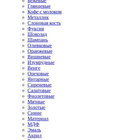
Бежевые
Глянцевые
Кофе с молоком
Металлик
Слоновая кость
Фуксия
Шоколад
Шампань
Оливковые
Оранжевые
Вишневые
Изумрудные
Венге
Ореховые
Янтарные
Сиреневые
Салатовые
Фиолетовые
Мятные
Золотые
Синие
Материал
МДФ
Эмаль
Акрил