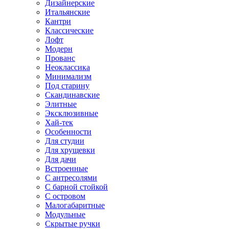
Дизайнерские
Итальянские
Кантри
Классические
Лофт
Модерн
Прованс
Неоклассика
Минимализм
Под старину
Скандинавские
Элитные
Эксклюзивные
Хай-тек
Особенности
Для студии
Для хрущевки
Для дачи
Встроенные
С антресолями
С барной стойкой
С островом
Малогабаритные
Модульные
Скрытые ручки