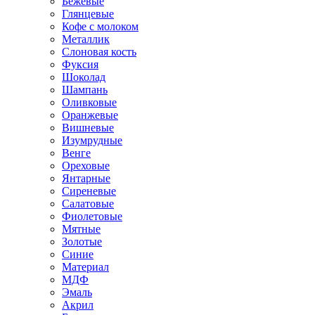
Бежевые
Глянцевые
Кофе с молоком
Металлик
Слоновая кость
Фуксия
Шоколад
Шампань
Оливковые
Оранжевые
Вишневые
Изумрудные
Венге
Ореховые
Янтарные
Сиреневые
Салатовые
Фиолетовые
Мятные
Золотые
Синие
Материал
МДФ
Эмаль
Акрил