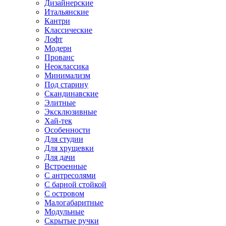
Дизайнерские
Итальянские
Кантри
Классические
Лофт
Модерн
Прованс
Неоклассика
Минимализм
Под старину
Скандинавские
Элитные
Эксклюзивные
Хай-тек
Особенности
Для студии
Для хрущевки
Для дачи
Встроенные
С антресолями
С барной стойкой
С островом
Малогабаритные
Модульные
Скрытые ручки