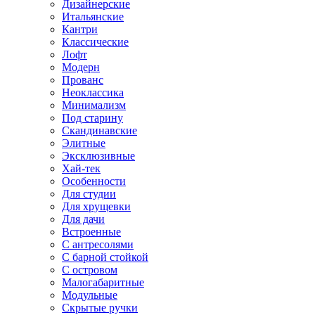
Дизайнерские
Итальянские
Кантри
Классические
Лофт
Модерн
Прованс
Неоклассика
Минимализм
Под старину
Скандинавские
Элитные
Эксклюзивные
Хай-тек
Особенности
Для студии
Для хрущевки
Для дачи
Встроенные
С антресолями
С барной стойкой
С островом
Малогабаритные
Модульные
Скрытые ручки