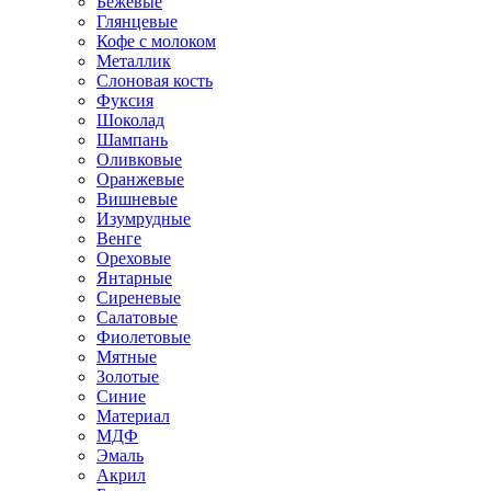
Бежевые
Глянцевые
Кофе с молоком
Металлик
Слоновая кость
Фуксия
Шоколад
Шампань
Оливковые
Оранжевые
Вишневые
Изумрудные
Венге
Ореховые
Янтарные
Сиреневые
Салатовые
Фиолетовые
Мятные
Золотые
Синие
Материал
МДФ
Эмаль
Акрил