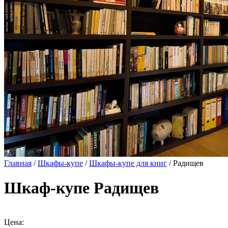
Главная
/
Шкафы-купе
/
Шкафы-купе для книг
/ Радищев
Шкаф-купе Радищев
Цена: