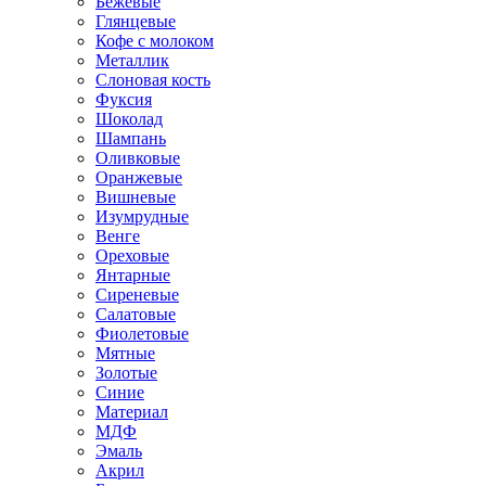
Бежевые
Глянцевые
Кофе с молоком
Металлик
Слоновая кость
Фуксия
Шоколад
Шампань
Оливковые
Оранжевые
Вишневые
Изумрудные
Венге
Ореховые
Янтарные
Сиреневые
Салатовые
Фиолетовые
Мятные
Золотые
Синие
Материал
МДФ
Эмаль
Акрил