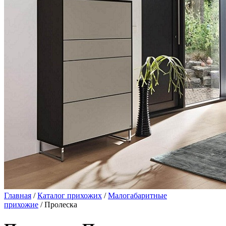
Главная
/
Каталог прихожих
/
Малогабаритные
прихожие
/ Пролеска