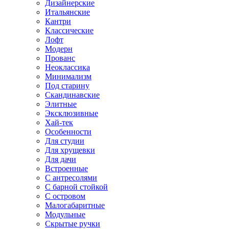
Дизайнерские
Итальянские
Кантри
Классические
Лофт
Модерн
Прованс
Неоклассика
Минимализм
Под старину
Скандинавские
Элитные
Эксклюзивные
Хай-тек
Особенности
Для студии
Для хрущевки
Для дачи
Встроенные
С антресолями
С барной стойкой
С островом
Малогабаритные
Модульные
Скрытые ручки