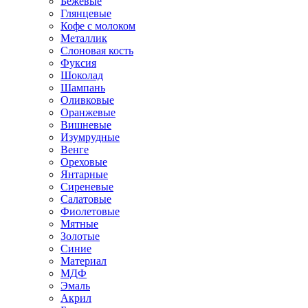
Бежевые
Глянцевые
Кофе с молоком
Металлик
Слоновая кость
Фуксия
Шоколад
Шампань
Оливковые
Оранжевые
Вишневые
Изумрудные
Венге
Ореховые
Янтарные
Сиреневые
Салатовые
Фиолетовые
Мятные
Золотые
Синие
Материал
МДФ
Эмаль
Акрил