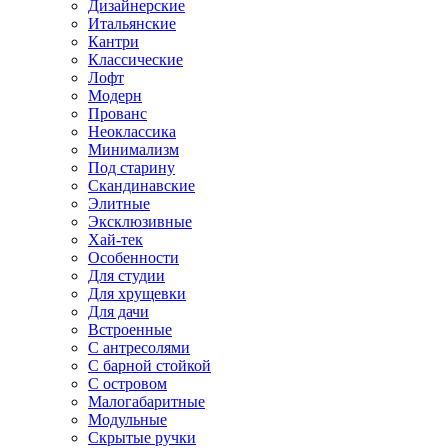
Дизайнерские
Итальянские
Кантри
Классические
Лофт
Модерн
Прованс
Неоклассика
Минимализм
Под старину
Скандинавские
Элитные
Эксклюзивные
Хай-тек
Особенности
Для студии
Для хрущевки
Для дачи
Встроенные
С антресолями
С барной стойкой
С островом
Малогабаритные
Модульные
Скрытые ручки