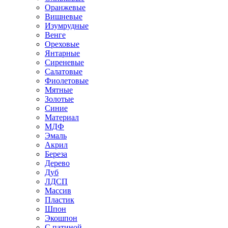
Оранжевые
Вишневые
Изумрудные
Венге
Ореховые
Янтарные
Сиреневые
Салатовые
Фиолетовые
Мятные
Золотые
Синие
Материал
МДФ
Эмаль
Акрил
Береза
Дерево
Дуб
ЛДСП
Массив
Пластик
Шпон
Экошпон
С патиной