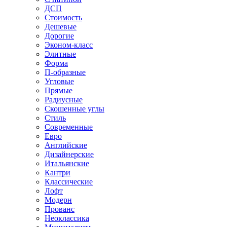
ДСП
Стоимость
Дешевые
Дорогие
Эконом-класс
Элитные
Форма
П-образные
Угловые
Прямые
Радиусные
Скошенные углы
Стиль
Современные
Евро
Английские
Дизайнерские
Итальянские
Кантри
Классические
Лофт
Модерн
Прованс
Неоклассика