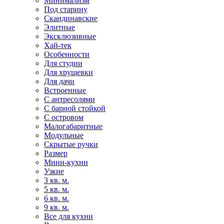
Минимализм
Под старину
Скандинавские
Элитные
Эксклюзивные
Хай-тек
Особенности
Для студии
Для хрущевки
Для дачи
Встроенные
С антресолями
С барной стойкой
С островом
Малогабаритные
Модульные
Скрытые ручки
Размер
Мини-кухни
Узкие
3 кв. м.
5 кв. м.
6 кв. м.
9 кв. м.
Все для кухни