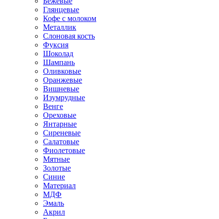
Бежевые
Глянцевые
Кофе с молоком
Металлик
Слоновая кость
Фуксия
Шоколад
Шампань
Оливковые
Оранжевые
Вишневые
Изумрудные
Венге
Ореховые
Янтарные
Сиреневые
Салатовые
Фиолетовые
Мятные
Золотые
Синие
Материал
МДФ
Эмаль
Акрил