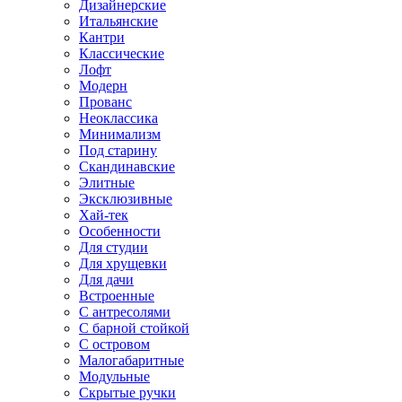
Дизайнерские
Итальянские
Кантри
Классические
Лофт
Модерн
Прованс
Неоклассика
Минимализм
Под старину
Скандинавские
Элитные
Эксклюзивные
Хай-тек
Особенности
Для студии
Для хрущевки
Для дачи
Встроенные
С антресолями
С барной стойкой
С островом
Малогабаритные
Модульные
Скрытые ручки