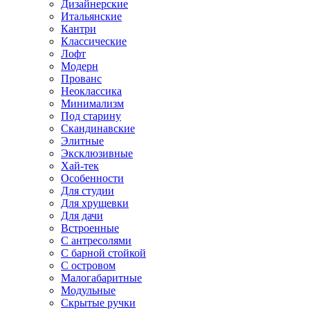
Дизайнерские
Итальянские
Кантри
Классические
Лофт
Модерн
Прованс
Неоклассика
Минимализм
Под старину
Скандинавские
Элитные
Эксклюзивные
Хай-тек
Особенности
Для студии
Для хрущевки
Для дачи
Встроенные
С антресолями
С барной стойкой
С островом
Малогабаритные
Модульные
Скрытые ручки