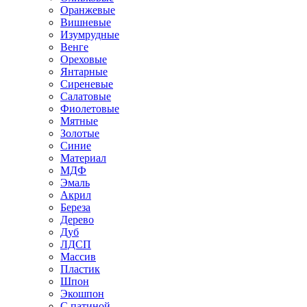
Оранжевые
Вишневые
Изумрудные
Венге
Ореховые
Янтарные
Сиреневые
Салатовые
Фиолетовые
Мятные
Золотые
Синие
Материал
МДФ
Эмаль
Акрил
Береза
Дерево
Дуб
ЛДСП
Массив
Пластик
Шпон
Экошпон
С патиной