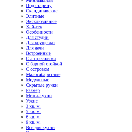
Минимализм
Под старину
Скандинавские
Элитные
Эксклюзивные
Хай-тек
Особенности
Для студии
Для хрущевки
Для дачи
Встроенные
С антресолями
С барной стойкой
С островом
Малогабаритные
Модульные
Скрытые ручки
Размер
Мини-кухни
Узкие
3 кв. м.
5 кв. м.
6 кв. м.
9 кв. м.
Все для кухни