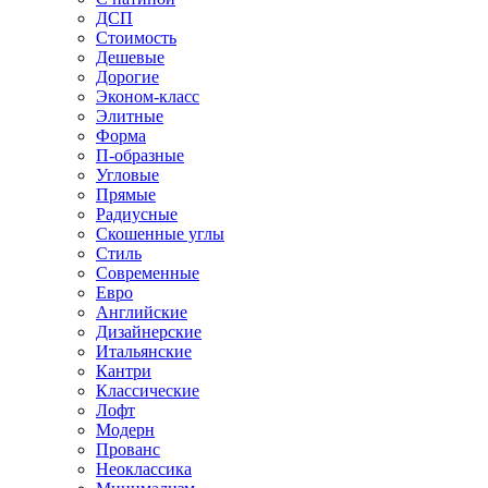
ДСП
Стоимость
Дешевые
Дорогие
Эконом-класс
Элитные
Форма
П-образные
Угловые
Прямые
Радиусные
Скошенные углы
Стиль
Современные
Евро
Английские
Дизайнерские
Итальянские
Кантри
Классические
Лофт
Модерн
Прованс
Неоклассика