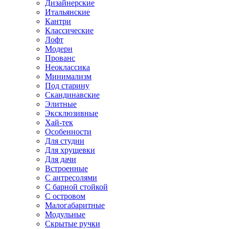
Дизайнерские
Итальянские
Кантри
Классические
Лофт
Модерн
Прованс
Неоклассика
Минимализм
Под старину
Скандинавские
Элитные
Эксклюзивные
Хай-тек
Особенности
Для студии
Для хрущевки
Для дачи
Встроенные
С антресолями
С барной стойкой
С островом
Малогабаритные
Модульные
Скрытые ручки