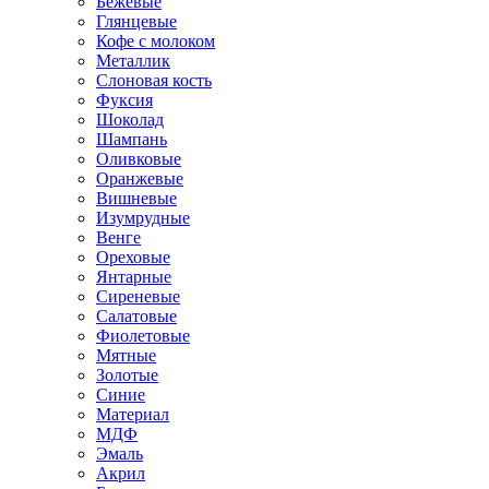
Бежевые
Глянцевые
Кофе с молоком
Металлик
Слоновая кость
Фуксия
Шоколад
Шампань
Оливковые
Оранжевые
Вишневые
Изумрудные
Венге
Ореховые
Янтарные
Сиреневые
Салатовые
Фиолетовые
Мятные
Золотые
Синие
Материал
МДФ
Эмаль
Акрил