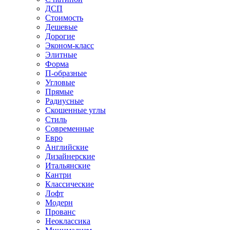
ДСП
Стоимость
Дешевые
Дорогие
Эконом-класс
Элитные
Форма
П-образные
Угловые
Прямые
Радиусные
Скошенные углы
Стиль
Современные
Евро
Английские
Дизайнерские
Итальянские
Кантри
Классические
Лофт
Модерн
Прованс
Неоклассика