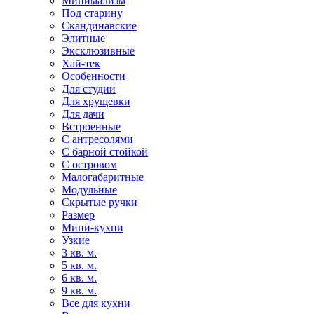
Минимализм
Под старину
Скандинавские
Элитные
Эксклюзивные
Хай-тек
Особенности
Для студии
Для хрущевки
Для дачи
Встроенные
С антресолями
С барной стойкой
С островом
Малогабаритные
Модульные
Скрытые ручки
Размер
Мини-кухни
Узкие
3 кв. м.
5 кв. м.
6 кв. м.
9 кв. м.
Все для кухни