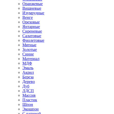
Оранжевые
Вишневые
Изумрудные
Венге
Ореховые
Янтарные
Сиреневые
Салатовые
Фиолетовые
Мятные
Золотые
Синие
Материал
МДФ
Эмаль
Акрил
Береза
Дерево
Дуб
ЛДСП
Массив
Пластик
Шпон
Экошпон
С патиной