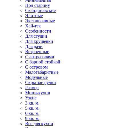
Минимализм
Под старину
Скандинавские
Элитные
Эксклюзивные
Хай-тек
Особенности
Для студии
Для хрущевки
Для дачи
Встроенные
С антресолями
С барной стойкой
С островом
Малогабаритные
Модульные
Скрытые ручки
Размер
Мини-кухни
Узкие
3 кв. м.
5 кв. м.
6 кв. м.
9 кв. м.
Все для кухни