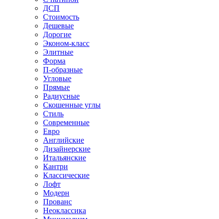
ДСП
Стоимость
Дешевые
Дорогие
Эконом-класс
Элитные
Форма
П-образные
Угловые
Прямые
Радиусные
Скошенные углы
Стиль
Современные
Евро
Английские
Дизайнерские
Итальянские
Кантри
Классические
Лофт
Модерн
Прованс
Неоклассика