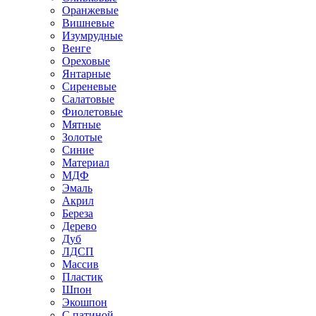
Оранжевые
Вишневые
Изумрудные
Венге
Ореховые
Янтарные
Сиреневые
Салатовые
Фиолетовые
Мятные
Золотые
Синие
Материал
МДФ
Эмаль
Акрил
Береза
Дерево
Дуб
ЛДСП
Массив
Пластик
Шпон
Экошпон
С патиной