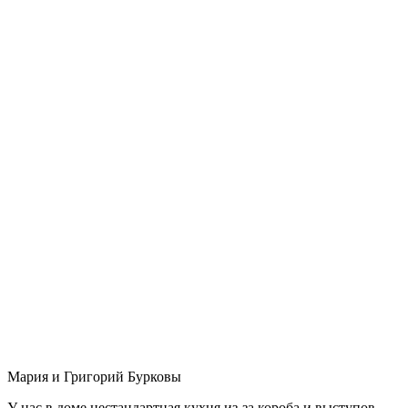
Мария и Григорий Бурковы
У нас в доме нестандартная кухня из-за короба и выступов,