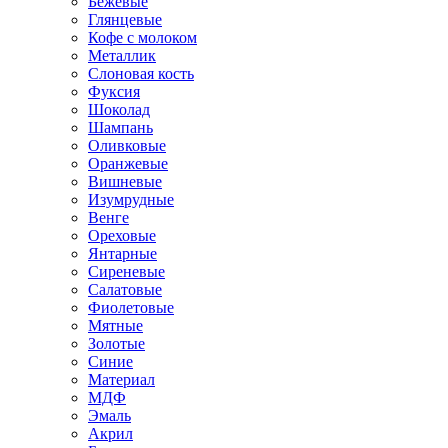
Бежевые
Глянцевые
Кофе с молоком
Металлик
Слоновая кость
Фуксия
Шоколад
Шампань
Оливковые
Оранжевые
Вишневые
Изумрудные
Венге
Ореховые
Янтарные
Сиреневые
Салатовые
Фиолетовые
Мятные
Золотые
Синие
Материал
МДФ
Эмаль
Акрил