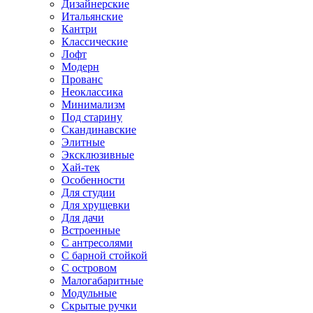
Дизайнерские
Итальянские
Кантри
Классические
Лофт
Модерн
Прованс
Неоклассика
Минимализм
Под старину
Скандинавские
Элитные
Эксклюзивные
Хай-тек
Особенности
Для студии
Для хрущевки
Для дачи
Встроенные
С антресолями
С барной стойкой
С островом
Малогабаритные
Модульные
Скрытые ручки