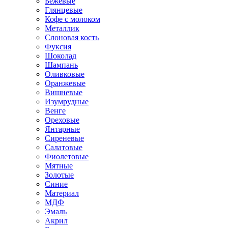
Бежевые
Глянцевые
Кофе с молоком
Металлик
Слоновая кость
Фуксия
Шоколад
Шампань
Оливковые
Оранжевые
Вишневые
Изумрудные
Венге
Ореховые
Янтарные
Сиреневые
Салатовые
Фиолетовые
Мятные
Золотые
Синие
Материал
МДФ
Эмаль
Акрил