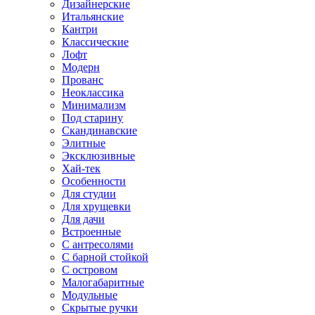
Дизайнерские
Итальянские
Кантри
Классические
Лофт
Модерн
Прованс
Неоклассика
Минимализм
Под старину
Скандинавские
Элитные
Эксклюзивные
Хай-тек
Особенности
Для студии
Для хрущевки
Для дачи
Встроенные
С антресолями
С барной стойкой
С островом
Малогабаритные
Модульные
Скрытые ручки