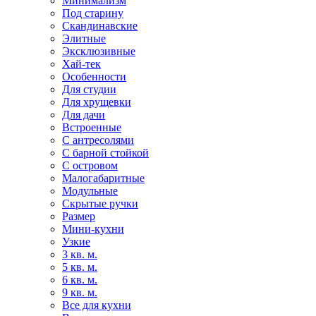
Минимализм
Под старину
Скандинавские
Элитные
Эксклюзивные
Хай-тек
Особенности
Для студии
Для хрущевки
Для дачи
Встроенные
С антресолями
С барной стойкой
С островом
Малогабаритные
Модульные
Скрытые ручки
Размер
Мини-кухни
Узкие
3 кв. м.
5 кв. м.
6 кв. м.
9 кв. м.
Все для кухни