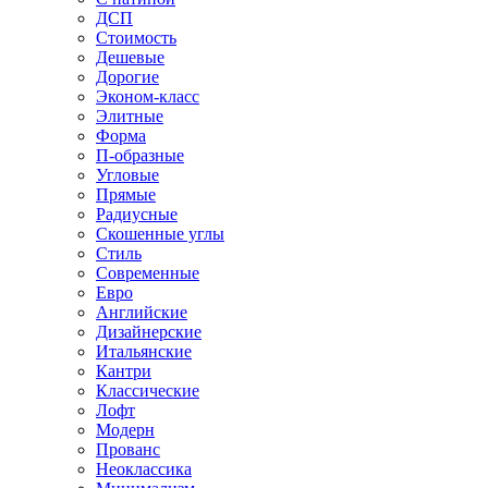
ДСП
Стоимость
Дешевые
Дорогие
Эконом-класс
Элитные
Форма
П-образные
Угловые
Прямые
Радиусные
Скошенные углы
Стиль
Современные
Евро
Английские
Дизайнерские
Итальянские
Кантри
Классические
Лофт
Модерн
Прованс
Неоклассика