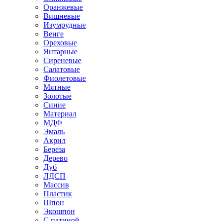
Оранжевые
Вишневые
Изумрудные
Венге
Ореховые
Янтарные
Сиреневые
Салатовые
Фиолетовые
Мятные
Золотые
Синие
Материал
МДФ
Эмаль
Акрил
Береза
Дерево
Дуб
ЛДСП
Массив
Пластик
Шпон
Экошпон
С патиной