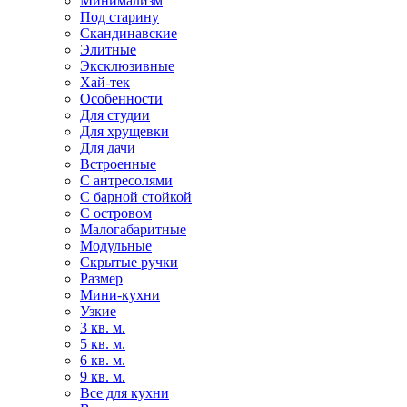
Минимализм
Под старину
Скандинавские
Элитные
Эксклюзивные
Хай-тек
Особенности
Для студии
Для хрущевки
Для дачи
Встроенные
С антресолями
С барной стойкой
С островом
Малогабаритные
Модульные
Скрытые ручки
Размер
Мини-кухни
Узкие
3 кв. м.
5 кв. м.
6 кв. м.
9 кв. м.
Все для кухни