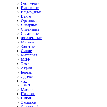
Оранжевые
Вишневые
Изумрудные
Венге
Ореховые
Янтарные
Сиреневые
Салатовые
Фиолетовые
Мятные
Золотые
Синие
Материал
МДФ
Эмаль
Акрил
Береза
Дерево
Дуб
ЛДСП
Массив
Пластик
Шпон
Экошпон
С патиной