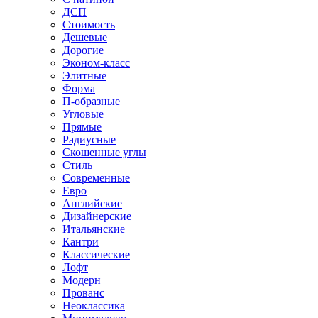
ДСП
Стоимость
Дешевые
Дорогие
Эконом-класс
Элитные
Форма
П-образные
Угловые
Прямые
Радиусные
Скошенные углы
Стиль
Современные
Евро
Английские
Дизайнерские
Итальянские
Кантри
Классические
Лофт
Модерн
Прованс
Неоклассика