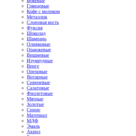
Бежевые
Глянцевые
Кофе с молоком
Металлик
Слоновая кость
Фуксия
Шоколад
Шампань
Оливковые
Оранжевые
Вишневые
Изумрудные
Венге
Ореховые
Янтарные
Сиреневые
Салатовые
Фиолетовые
Мятные
Золотые
Синие
Материал
МДФ
Эмаль
Акрил