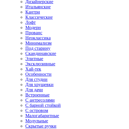
Дизайнерские
Итальянские
Кантри
Классические
Лофт
Модерн
Прованс
Неоклассика
Минимализм
Под старину
Скандинавские
Элитные
Эксклюзивные
Хай-тек
Особенности
Для студии
Для хрущевки
Для дачи
Встроенные
С антресолями
С барной стойкой
С островом
Малогабаритные
Модульные
Скрытые ручки