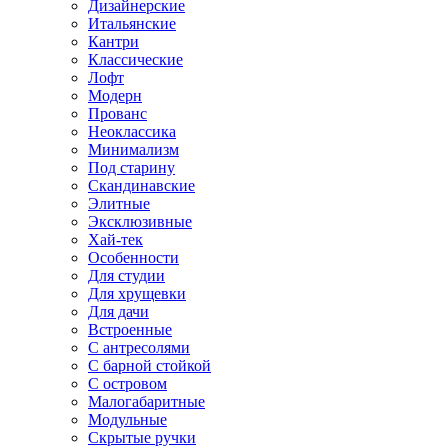
Дизайнерские
Итальянские
Кантри
Классические
Лофт
Модерн
Прованс
Неоклассика
Минимализм
Под старину
Скандинавские
Элитные
Эксклюзивные
Хай-тек
Особенности
Для студии
Для хрущевки
Для дачи
Встроенные
С антресолями
С барной стойкой
С островом
Малогабаритные
Модульные
Скрытые ручки