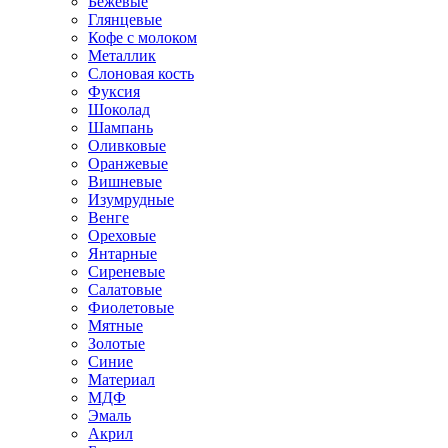
Бежевые
Глянцевые
Кофе с молоком
Металлик
Слоновая кость
Фуксия
Шоколад
Шампань
Оливковые
Оранжевые
Вишневые
Изумрудные
Венге
Ореховые
Янтарные
Сиреневые
Салатовые
Фиолетовые
Мятные
Золотые
Синие
Материал
МДФ
Эмаль
Акрил