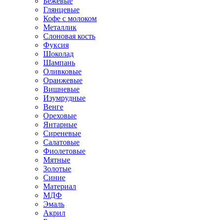
Бежевые
Глянцевые
Кофе с молоком
Металлик
Слоновая кость
Фуксия
Шоколад
Шампань
Оливковые
Оранжевые
Вишневые
Изумрудные
Венге
Ореховые
Янтарные
Сиреневые
Салатовые
Фиолетовые
Мятные
Золотые
Синие
Материал
МДФ
Эмаль
Акрил