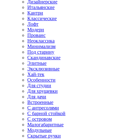
Дизайнерские
Итальянские
Кантри
Классические
Лофт
Модерн
Прованс
Неоклассика
Минимализм
Под старину
Скандинавские
Элитные
Эксклюзивные
Хай-тек
Особенности
Для студии
Для хрущевки
Для дачи
Встроенные
С антресолями
С барной стойкой
С островом
Малогабаритные
Модульные
Скрытые ручки