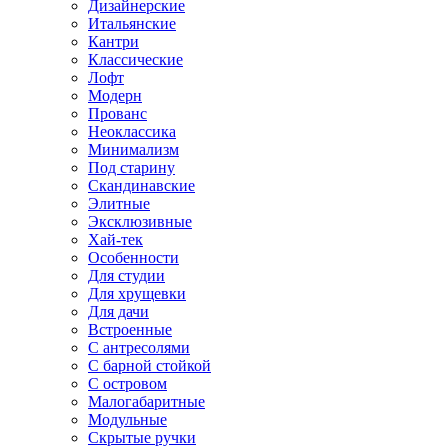
Дизайнерские
Итальянские
Кантри
Классические
Лофт
Модерн
Прованс
Неоклассика
Минимализм
Под старину
Скандинавские
Элитные
Эксклюзивные
Хай-тек
Особенности
Для студии
Для хрущевки
Для дачи
Встроенные
С антресолями
С барной стойкой
С островом
Малогабаритные
Модульные
Скрытые ручки