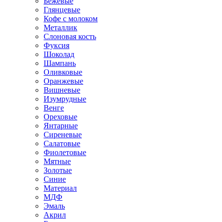
Бежевые
Глянцевые
Кофе с молоком
Металлик
Слоновая кость
Фуксия
Шоколад
Шампань
Оливковые
Оранжевые
Вишневые
Изумрудные
Венге
Ореховые
Янтарные
Сиреневые
Салатовые
Фиолетовые
Мятные
Золотые
Синие
Материал
МДФ
Эмаль
Акрил