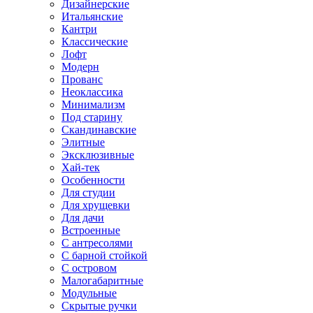
Дизайнерские
Итальянские
Кантри
Классические
Лофт
Модерн
Прованс
Неоклассика
Минимализм
Под старину
Скандинавские
Элитные
Эксклюзивные
Хай-тек
Особенности
Для студии
Для хрущевки
Для дачи
Встроенные
С антресолями
С барной стойкой
С островом
Малогабаритные
Модульные
Скрытые ручки