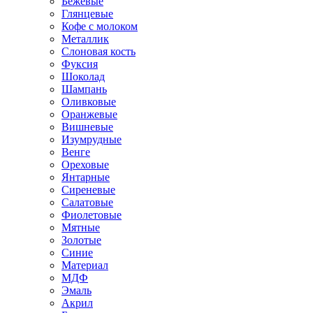
Бежевые
Глянцевые
Кофе с молоком
Металлик
Слоновая кость
Фуксия
Шоколад
Шампань
Оливковые
Оранжевые
Вишневые
Изумрудные
Венге
Ореховые
Янтарные
Сиреневые
Салатовые
Фиолетовые
Мятные
Золотые
Синие
Материал
МДФ
Эмаль
Акрил