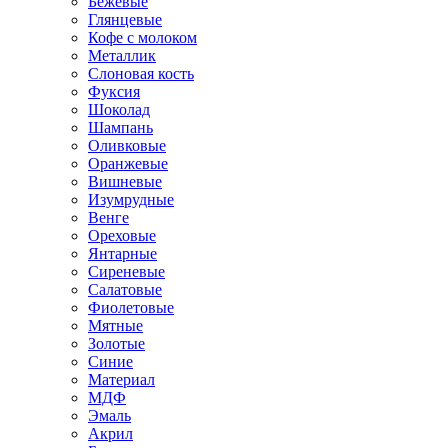
Бежевые
Глянцевые
Кофе с молоком
Металлик
Слоновая кость
Фуксия
Шоколад
Шампань
Оливковые
Оранжевые
Вишневые
Изумрудные
Венге
Ореховые
Янтарные
Сиреневые
Салатовые
Фиолетовые
Мятные
Золотые
Синие
Материал
МДФ
Эмаль
Акрил