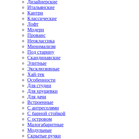
Дизайнерские
Итальянские
Кантри
Классические
Лофт
Модерн
Прованс
Неоклассика
Минимализм
Под старину
Скандинавские
Элитные
Эксклюзивные
Хай-тек
Особенности
Для студии
Для хрущевки
Для дачи
Встроенные
С антресолями
С барной стойкой
С островом
Малогабаритные
Модульные
Скрытые ручки