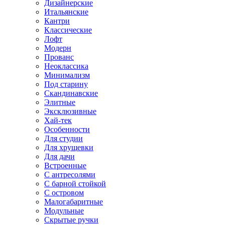
Дизайнерские
Итальянские
Кантри
Классические
Лофт
Модерн
Прованс
Неоклассика
Минимализм
Под старину
Скандинавские
Элитные
Эксклюзивные
Хай-тек
Особенности
Для студии
Для хрущевки
Для дачи
Встроенные
С антресолями
С барной стойкой
С островом
Малогабаритные
Модульные
Скрытые ручки