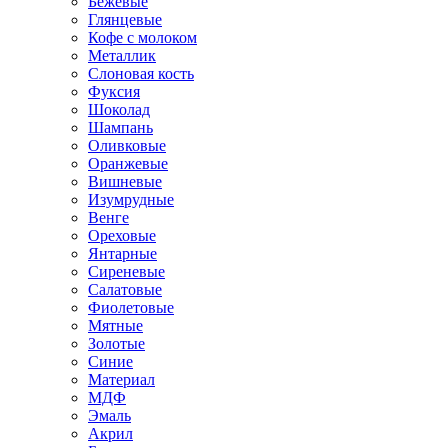
Бежевые
Глянцевые
Кофе с молоком
Металлик
Слоновая кость
Фуксия
Шоколад
Шампань
Оливковые
Оранжевые
Вишневые
Изумрудные
Венге
Ореховые
Янтарные
Сиреневые
Салатовые
Фиолетовые
Мятные
Золотые
Синие
Материал
МДФ
Эмаль
Акрил