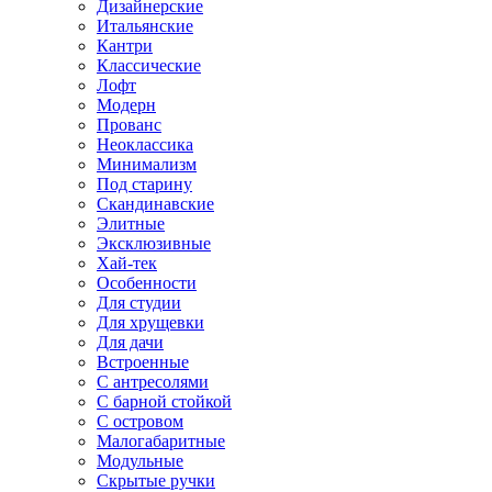
Дизайнерские
Итальянские
Кантри
Классические
Лофт
Модерн
Прованс
Неоклассика
Минимализм
Под старину
Скандинавские
Элитные
Эксклюзивные
Хай-тек
Особенности
Для студии
Для хрущевки
Для дачи
Встроенные
С антресолями
С барной стойкой
С островом
Малогабаритные
Модульные
Скрытые ручки