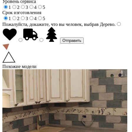
Уровень сервиса
1
2
3
4
5
Срок изготовления
1
2
3
4
5
Пожалуйста, докажите, что вы человек, выбрав
Дерево
.
Похожие модели