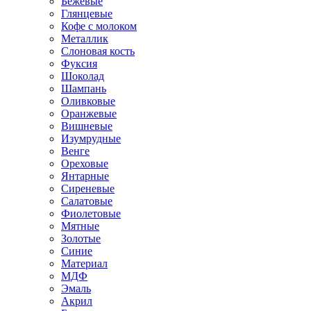
Бежевые
Глянцевые
Кофе с молоком
Металлик
Слоновая кость
Фуксия
Шоколад
Шампань
Оливковые
Оранжевые
Вишневые
Изумрудные
Венге
Ореховые
Янтарные
Сиреневые
Салатовые
Фиолетовые
Мятные
Золотые
Синие
Материал
МДФ
Эмаль
Акрил