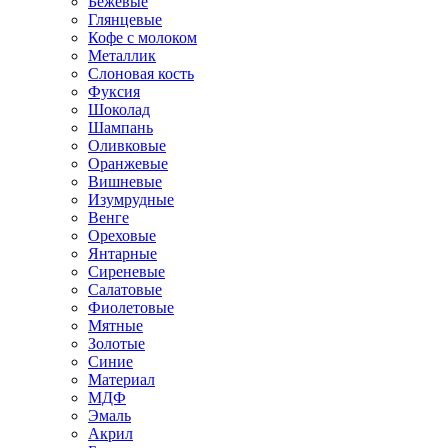
Бежевые
Глянцевые
Кофе с молоком
Металлик
Слоновая кость
Фуксия
Шоколад
Шампань
Оливковые
Оранжевые
Вишневые
Изумрудные
Венге
Ореховые
Янтарные
Сиреневые
Салатовые
Фиолетовые
Мятные
Золотые
Синие
Материал
МДФ
Эмаль
Акрил