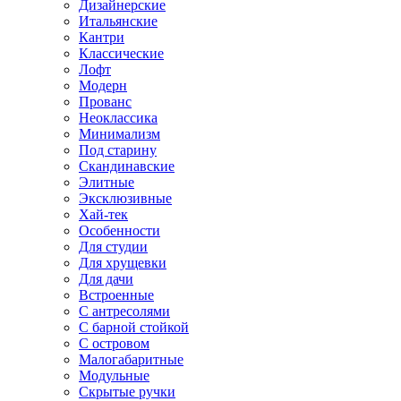
Дизайнерские
Итальянские
Кантри
Классические
Лофт
Модерн
Прованс
Неоклассика
Минимализм
Под старину
Скандинавские
Элитные
Эксклюзивные
Хай-тек
Особенности
Для студии
Для хрущевки
Для дачи
Встроенные
С антресолями
С барной стойкой
С островом
Малогабаритные
Модульные
Скрытые ручки