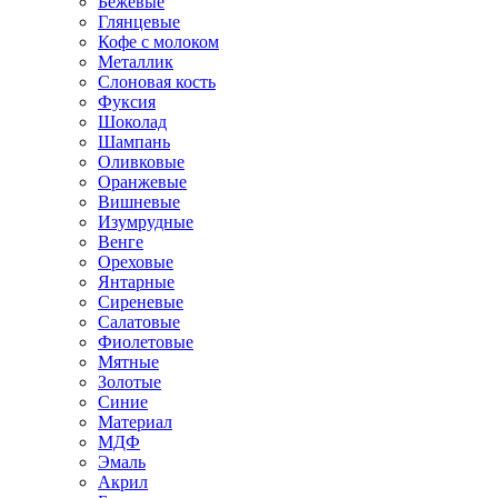
Бежевые
Глянцевые
Кофе с молоком
Металлик
Слоновая кость
Фуксия
Шоколад
Шампань
Оливковые
Оранжевые
Вишневые
Изумрудные
Венге
Ореховые
Янтарные
Сиреневые
Салатовые
Фиолетовые
Мятные
Золотые
Синие
Материал
МДФ
Эмаль
Акрил