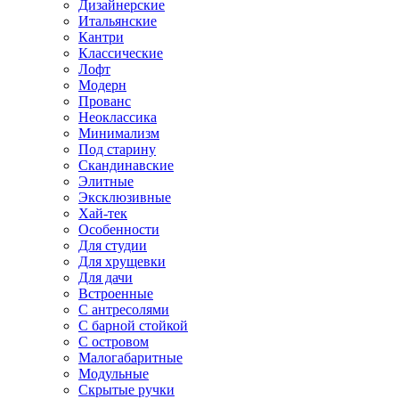
Дизайнерские
Итальянские
Кантри
Классические
Лофт
Модерн
Прованс
Неоклассика
Минимализм
Под старину
Скандинавские
Элитные
Эксклюзивные
Хай-тек
Особенности
Для студии
Для хрущевки
Для дачи
Встроенные
С антресолями
С барной стойкой
С островом
Малогабаритные
Модульные
Скрытые ручки