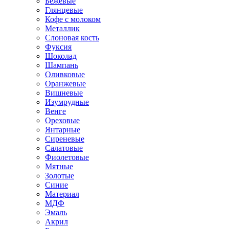
Бежевые
Глянцевые
Кофе с молоком
Металлик
Слоновая кость
Фуксия
Шоколад
Шампань
Оливковые
Оранжевые
Вишневые
Изумрудные
Венге
Ореховые
Янтарные
Сиреневые
Салатовые
Фиолетовые
Мятные
Золотые
Синие
Материал
МДФ
Эмаль
Акрил