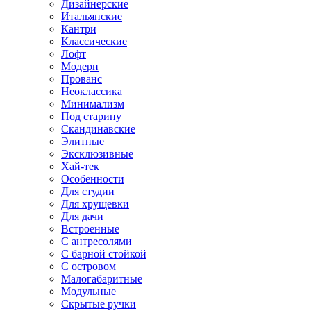
Дизайнерские
Итальянские
Кантри
Классические
Лофт
Модерн
Прованс
Неоклассика
Минимализм
Под старину
Скандинавские
Элитные
Эксклюзивные
Хай-тек
Особенности
Для студии
Для хрущевки
Для дачи
Встроенные
С антресолями
С барной стойкой
С островом
Малогабаритные
Модульные
Скрытые ручки