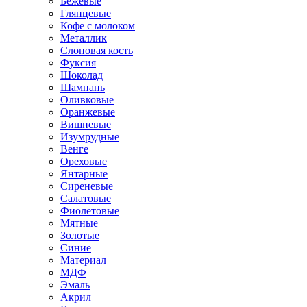
Бежевые
Глянцевые
Кофе с молоком
Металлик
Слоновая кость
Фуксия
Шоколад
Шампань
Оливковые
Оранжевые
Вишневые
Изумрудные
Венге
Ореховые
Янтарные
Сиреневые
Салатовые
Фиолетовые
Мятные
Золотые
Синие
Материал
МДФ
Эмаль
Акрил