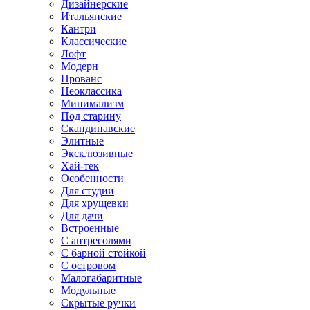
Дизайнерские
Итальянские
Кантри
Классические
Лофт
Модерн
Прованс
Неоклассика
Минимализм
Под старину
Скандинавские
Элитные
Эксклюзивные
Хай-тек
Особенности
Для студии
Для хрущевки
Для дачи
Встроенные
С антресолями
С барной стойкой
С островом
Малогабаритные
Модульные
Скрытые ручки