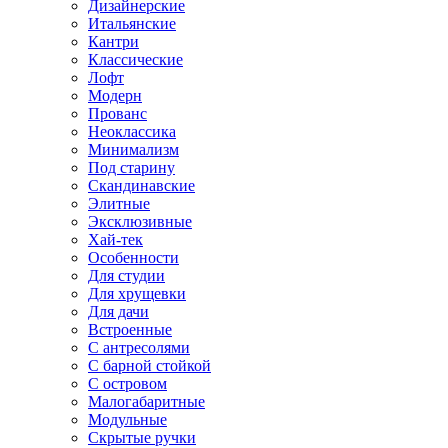
Дизайнерские
Итальянские
Кантри
Классические
Лофт
Модерн
Прованс
Неоклассика
Минимализм
Под старину
Скандинавские
Элитные
Эксклюзивные
Хай-тек
Особенности
Для студии
Для хрущевки
Для дачи
Встроенные
С антресолями
С барной стойкой
С островом
Малогабаритные
Модульные
Скрытые ручки