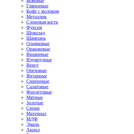
Бежевые
Глянцевые
Кофе с молоком
Металлик
Слоновая кость
Фуксия
Шоколад
Шампань
Оливковые
Оранжевые
Вишневые
Изумрудные
Венге
Ореховые
Янтарные
Сиреневые
Салатовые
Фиолетовые
Мятные
Золотые
Синие
Материал
МДФ
Эмаль
Акрил