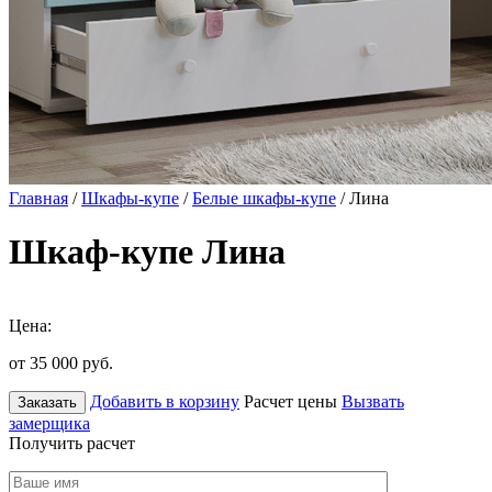
Главная
/
Шкафы-купе
/
Белые шкафы-купе
/ Лина
Шкаф-купе Лина
Цена:
от 35 000
руб.
Добавить в корзину
Расчет цены
Вызвать
Заказать
замерщика
Получить расчет