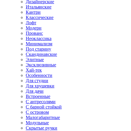
Дизайнерские
Итальянские
Кантри
Классические
Лофт
Модерн
Прованс
Неоклассика
Минимализм
Под старину
Скандинавские
Элитные
Эксклюзивные
Хай-тек
Особенности
Для студии
Для хрущевки
Для дачи
Встроенные
С антресолями
С барной стойкой
С островом
Малогабаритные
Модульные
Скрытые ручки