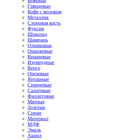
Бежевые
Глянцевые
Кофе с молоком
Металлик
Слоновая кость
Фуксия
Шоколад
Шампань
Оливковые
Оранжевые
Вишневые
Изумрудные
Венге
Ореховые
Янтарные
Сиреневые
Салатовые
Фиолетовые
Мятные
Золотые
Синие
Материал
МДФ
Эмаль
Акрил