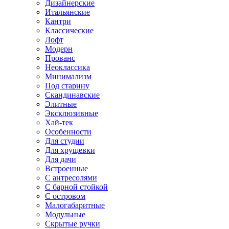
Дизайнерские
Итальянские
Кантри
Классические
Лофт
Модерн
Прованс
Неоклассика
Минимализм
Под старину
Скандинавские
Элитные
Эксклюзивные
Хай-тек
Особенности
Для студии
Для хрущевки
Для дачи
Встроенные
С антресолями
С барной стойкой
С островом
Малогабаритные
Модульные
Скрытые ручки