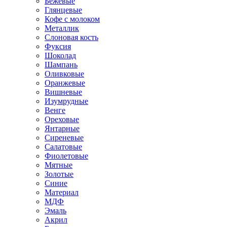
Бежевые
Глянцевые
Кофе с молоком
Металлик
Слоновая кость
Фуксия
Шоколад
Шампань
Оливковые
Оранжевые
Вишневые
Изумрудные
Венге
Ореховые
Янтарные
Сиреневые
Салатовые
Фиолетовые
Мятные
Золотые
Синие
Материал
МДФ
Эмаль
Акрил