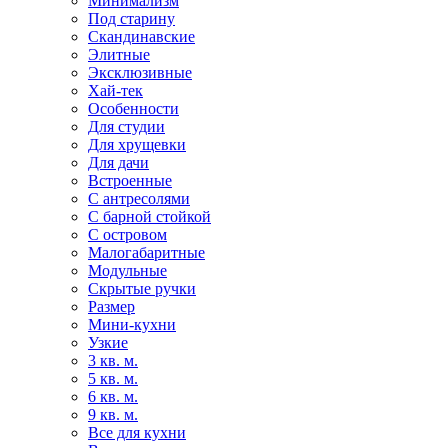
Минимализм
Под старину
Скандинавские
Элитные
Эксклюзивные
Хай-тек
Особенности
Для студии
Для хрущевки
Для дачи
Встроенные
С антресолями
С барной стойкой
С островом
Малогабаритные
Модульные
Скрытые ручки
Размер
Мини-кухни
Узкие
3 кв. м.
5 кв. м.
6 кв. м.
9 кв. м.
Все для кухни