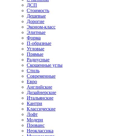
ДСП
Стоимость
Дешевые
Дорогие
Эконом-класс
Элитные
Форма
П-образные
Угловые
Прямые
Радиусные
Скошенные углы
Стиль
Современные
Евро
Английские
Дизайнерские
Итальянские
Кантри
Классические
Лофт
Модерн
Прованс
Неоклассика