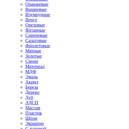
Оранжевые
Вишневые
Изумрудные
Венге
Ореховые
Янтарные
Сиреневые
Салатовые
Фиолетовые
Мятные
Золотые
Синие
Материал
МДФ
Эмаль
Акрил
Береза
Дерево
Дуб
ЛДСП
Массив
Пластик
Шпон
Экошпон
С патиной