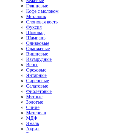
Бежевые
Глянцевые
Кофе с молоком
Металлик
Слоновая кость
Фуксия
Шоколад
Шампань
Оливковые
Оранжевые
Вишневые
Изумрудные
Венге
Ореховые
Янтарные
Сиреневые
Салатовые
Фиолетовые
Мятные
Золотые
Синие
Материал
МДФ
Эмаль
Акрил