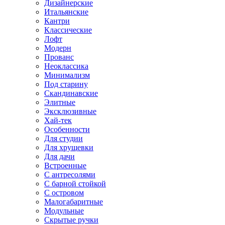
Дизайнерские
Итальянские
Кантри
Классические
Лофт
Модерн
Прованс
Неоклассика
Минимализм
Под старину
Скандинавские
Элитные
Эксклюзивные
Хай-тек
Особенности
Для студии
Для хрущевки
Для дачи
Встроенные
С антресолями
С барной стойкой
С островом
Малогабаритные
Модульные
Скрытые ручки