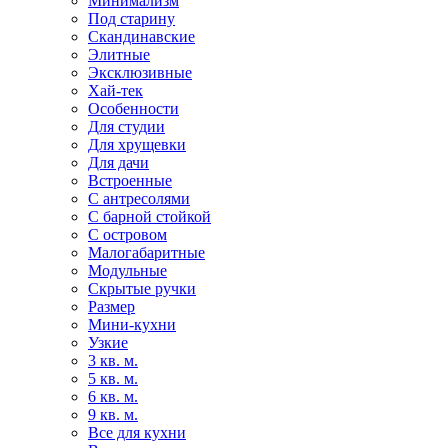
Минимализм
Под старину
Скандинавские
Элитные
Эксклюзивные
Хай-тек
Особенности
Для студии
Для хрущевки
Для дачи
Встроенные
С антресолями
С барной стойкой
С островом
Малогабаритные
Модульные
Скрытые ручки
Размер
Мини-кухни
Узкие
3 кв. м.
5 кв. м.
6 кв. м.
9 кв. м.
Все для кухни