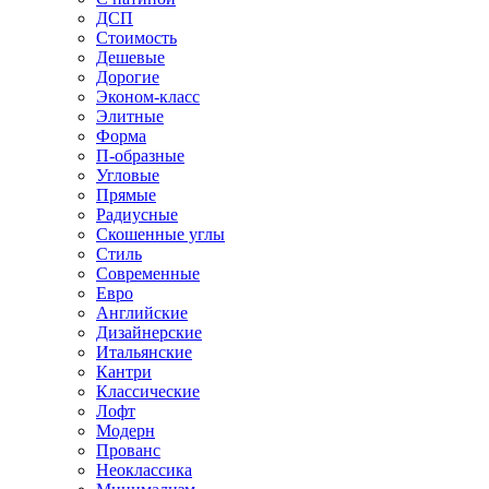
ДСП
Стоимость
Дешевые
Дорогие
Эконом-класс
Элитные
Форма
П-образные
Угловые
Прямые
Радиусные
Скошенные углы
Стиль
Современные
Евро
Английские
Дизайнерские
Итальянские
Кантри
Классические
Лофт
Модерн
Прованс
Неоклассика