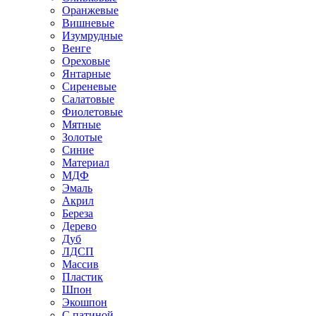
Оранжевые
Вишневые
Изумрудные
Венге
Ореховые
Янтарные
Сиреневые
Салатовые
Фиолетовые
Мятные
Золотые
Синие
Материал
МДФ
Эмаль
Акрил
Береза
Дерево
Дуб
ЛДСП
Массив
Пластик
Шпон
Экошпон
С патиной