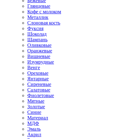
Бежевые
Глянцевые
Кофе с молоком
Металлик
Слоновая кость
Фуксия
Шоколад
Шампань
Оливковые
Оранжевые
Вишневые
Изумрудные
Венге
Ореховые
Янтарные
Сиреневые
Салатовые
Фиолетовые
Мятные
Золотые
Синие
Материал
МДФ
Эмаль
Акрил