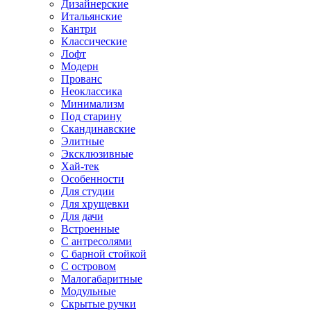
Дизайнерские
Итальянские
Кантри
Классические
Лофт
Модерн
Прованс
Неоклассика
Минимализм
Под старину
Скандинавские
Элитные
Эксклюзивные
Хай-тек
Особенности
Для студии
Для хрущевки
Для дачи
Встроенные
С антресолями
С барной стойкой
С островом
Малогабаритные
Модульные
Скрытые ручки