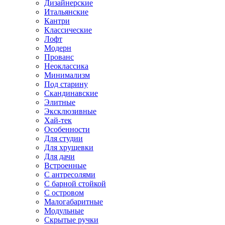
Дизайнерские
Итальянские
Кантри
Классические
Лофт
Модерн
Прованс
Неоклассика
Минимализм
Под старину
Скандинавские
Элитные
Эксклюзивные
Хай-тек
Особенности
Для студии
Для хрущевки
Для дачи
Встроенные
С антресолями
С барной стойкой
С островом
Малогабаритные
Модульные
Скрытые ручки