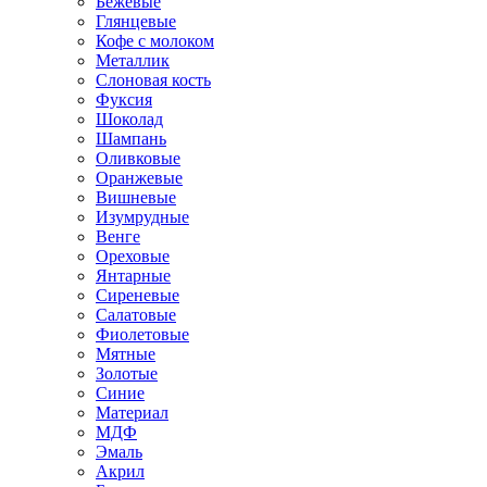
Бежевые
Глянцевые
Кофе с молоком
Металлик
Слоновая кость
Фуксия
Шоколад
Шампань
Оливковые
Оранжевые
Вишневые
Изумрудные
Венге
Ореховые
Янтарные
Сиреневые
Салатовые
Фиолетовые
Мятные
Золотые
Синие
Материал
МДФ
Эмаль
Акрил