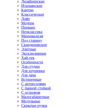
Дизайнерские
Итальянские
Кантри
Классические
Лофт
Модерн
Прованс
Неоклассика
Минимализм
Под старину
Скандинавские
Элитные
Эксклюзивные
Хай-тек
Особенности
Для студии
Для хрущевки
Для дачи
Встроенные
С антресолями
С барной стойкой
С островом
Малогабаритные
Модульные
Скрытые ручки