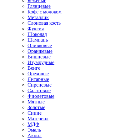
Бежевые
Глянцевые
Кофе с молоком
Металлик
Слоновая кость
Фуксия
Шоколад
Шампань
Оливковые
Оранжевые
Вишневые
Изумрудные
Венге
Ореховые
Янтарные
Сиреневые
Салатовые
Фиолетовые
Мятные
Золотые
Синие
Материал
МДФ
Эмаль
Акрил